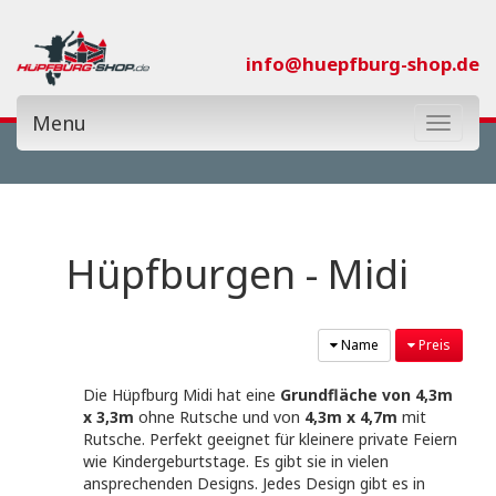
info@huepfburg-shop.de
Menu
Toggle
navigat
Kategorie:
Hüpfburgen - Midi
Themenwelt:
Name
Preis
Nur Neue:
Die Hüpfburg Midi hat eine
Grundfläche von 4,3m
x 3,3m
ohne Rutsche und von
4,3m x 4,7m
mit
Rutsche. Perfekt geeignet für kleinere private Feiern
€0
€26.500
wie Kindergeburtstage. Es gibt sie in vielen
ansprechenden Designs. Jedes Design gibt es in