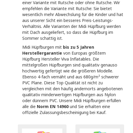
0
einer Variante mit Rutsche oder ohne Rutsche. Wir
6.625
13.250
19.875
26.500
empfehlen die Variante mit Rutsche: Sie bietet
wesentlich mehr Abwechslung für die Kinder und hat
Suche starten
aus unserer Sicht ein besseres Preis-Leistungs-
Verhältnis. Alle Varianten der Midi Hüpfburg werden
mit Dach ausgeliefert, so dass die Hüpfburg im
Sommer schattig ist.
Midi Hüpfburgen mit
bis zu 5 Jahren
Herstellergarantie
von Europas größtem
Hüpfburg Hersteller Viva Inflatables. Die
mittelgroßen Hüpfburgen sind qualitativ genauso
hochwertig gefertigt wie die größeren Modelle.
Ebenso 4-fach vernäht und aus 680g/m² schwerer
PVC Plane. Diese Top Qualität ist nicht zu
vergleichen mit den häufig andernorts angebotenen
qualitativ minderwertigen Hüpfburgen aus Nylon
oder dünnem PVC. Unsere Midi Hüpfburgen erfüllen
alle die
Norm EN 14960
und Sie erhalten eine
offizielle Zulassungsbescheinigung bei Kauf.