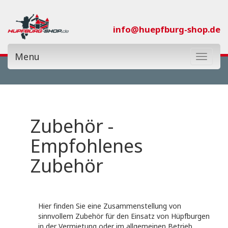
info@huepfburg-shop.de
Menu
Toggle
navigat
Kategorie:
Zubehör -
Themenwelt:
Empfohlenes
Zubehör
Nur Neue:
€0
€26.500
Hier finden Sie eine Zusammenstellung von
sinnvollem Zubehör für den Einsatz von Hüpfburgen
in der Vermietung oder im allgemeinen Betrieb.