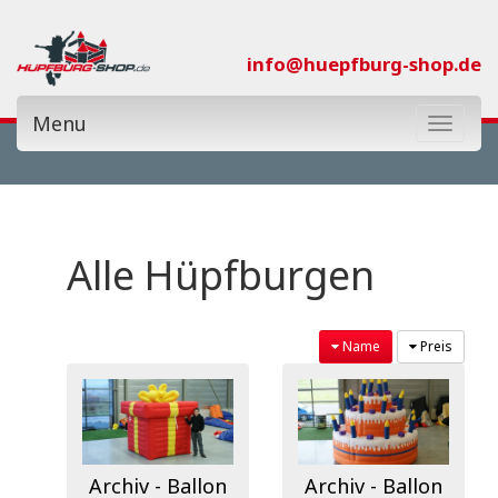
info@huepfburg-shop.de
Menu
Toggle
navigat
Kategorie:
Alle Hüpfburgen
Themenwelt:
Name
Preis
Nur Neue:
€0
€26.500
Archiv - Ballon
Archiv - Ballon