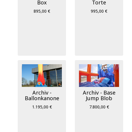
Box
Torte
0
6.625
13.250
19.875
26.500
895,00 €
995,00 €
Suche starten
Archiv -
Archiv - Base
Ballonkanone
Jump Blob
1.195,00 €
7.800,00 €