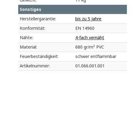
Sonstiges
Herstellergarantie:
bis zu 5 Jahre
Konformität:
EN 14960
Nähte:
4-fach vernäht
Material:
680 gr/m² PVC
Feuerbeständigkeit:
schwer entflammbar
Artikelnummer:
01.066.001.001