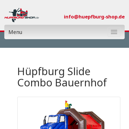
info@huepfburg-shop.de
Menu
Toggle
navigat
Kategorie:
Hüpfburg Slide
Themenwelt:
Combo Bauernhof
Nur Neue:
€0
€26.500