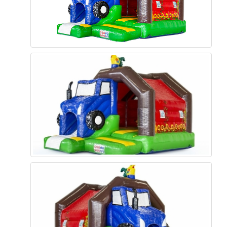
0
6.625
13.250
19.875
26.500
Suche starten